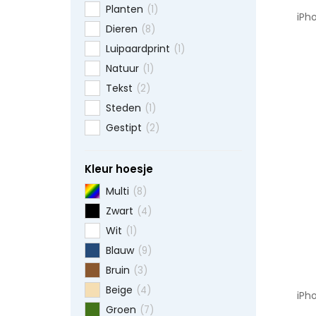
Planten
(1)
iPh
Dieren
(8)
Luipaardprint
(1)
Natuur
(1)
Tekst
(2)
Steden
(1)
Gestipt
(2)
Kleur hoesje
Multi
(8)
Zwart
(4)
Wit
(1)
Blauw
(9)
Bruin
(3)
Beige
(4)
iPh
Groen
(7)