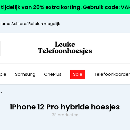
r tijdelijk van 20% extra korting. Gebruik code: V
Klarna Achteraf Betalen mogelijk
ple
Samsung
OnePlus
Sale
Telefoonkoorde
ES
iPhone 12 Pro hybride hoesjes
38 producten