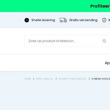
Profitee
Snelle levering
Gratis verzending
Ap
HOME
/
APPLE HOESJES
/
IPHONE 12 PRO HOESJES
/
HYBRIDE HOESJ