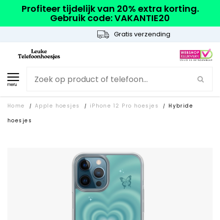
Profiteer tijdelijk van 20% extra korting.
Gebruik code: VAKANTIE20
Gratis verzending
menu
Home
Apple hoesjes
iPhone 12 Pro hoesjes
Hybride
/
/
/
hoesjes