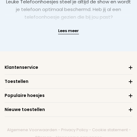
Leuke Telefoonhoesjes
steel je altijd de show en wordt
je telefoon optimaal beschermd. Heb jij al een
telefoonhoesje gezien die bij jou past?
Lees meer
Klantenservice
Toestellen
Populaire hoesjes
Nieuwe toestellen
Algemene Voorwaarden
-
Privacy Policy
-
Cookie statement
-