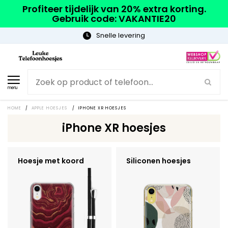
Profiteer tijdelijk van 20% extra korting.
Gebruik code: VAKANTIE20
Snelle levering
menu
HOME
/
APPLE HOESJES
/
IPHONE XR HOESJES
iPhone XR hoesjes
Hoesje met koord
Siliconen hoesjes