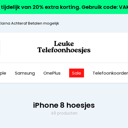
r tijdelijk van 20% extra korting. Gebruik code: V
Klarna Achteraf Betalen mogelijk
ple
Samsung
OnePlus
Sale
Telefoonkoorde
iPhone 8 hoesjes
49 producten