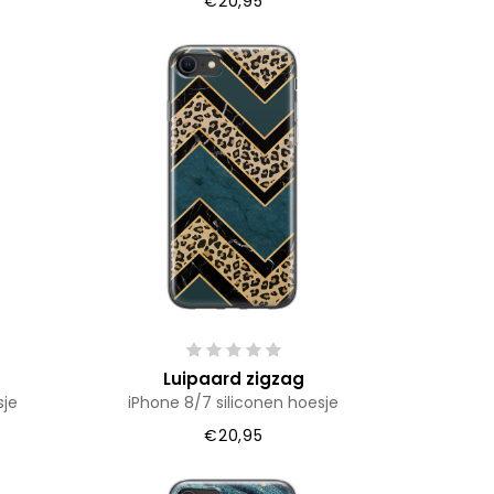
€20,95
Luipaard zigzag
sje
iPhone 8/7 siliconen hoesje
€20,95