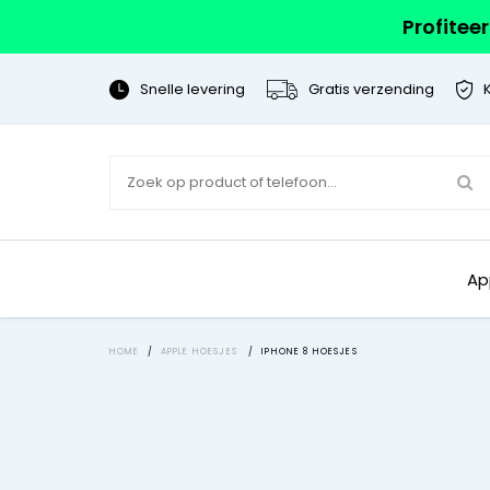
Profitee
Snelle levering
Gratis verzending
Ap
HOME
/
APPLE HOESJES
/
IPHONE 8 HOESJES