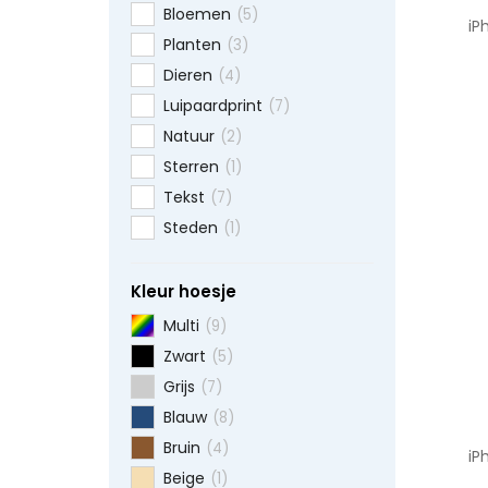
Bloemen
(5)
iP
Planten
(3)
Dieren
(4)
Luipaardprint
(7)
Natuur
(2)
Sterren
(1)
Tekst
(7)
Steden
(1)
Kleur hoesje
Multi
(9)
Zwart
(5)
Grijs
(7)
Blauw
(8)
Bruin
(4)
iP
Beige
(1)