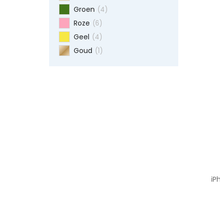
Groen
(4)
Roze
(6)
Geel
(4)
Goud
(1)
iP