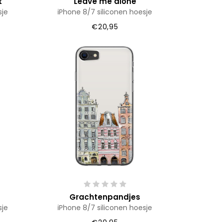
t
Leave me alone
sje
iPhone 8/7 siliconen hoesje
€20,95
Grachtenpandjes
sje
iPhone 8/7 siliconen hoesje