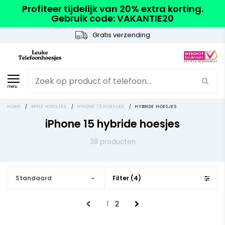
Profiteer tijdelijk van 20% extra korting.
Gebruik code: VAKANTIE20
Gratis verzending
menu
HOME
/
APPLE HOESJES
/
IPHONE 15 HOESJES
/
HYBRIDE HOESJES
iPhone 15 hybride hoesjes
39 producten
Standaard
Filter (4)
1
2