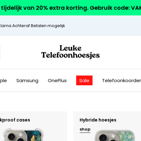
r tijdelijk van 20% extra korting. Gebruik code: V
Klarna Achteraf Betalen mogelijk
ple
Samsung
OnePlus
Sale
Telefoonkoorde
kproof cases
Hybride hoesjes
shop