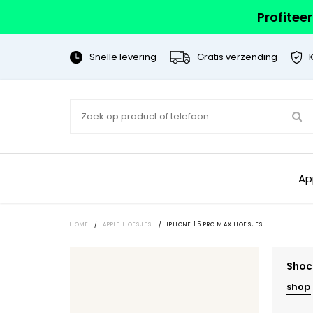
Profitee
Snelle levering
Gratis verzending
Ap
HOME
/
APPLE HOESJES
/
IPHONE 15 PRO MAX HOESJES
Shoc
shop