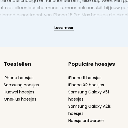
estel onbeschadigd en functioneel blijft, elke dag weer. Een
t niet alleen beschermend is, maar ook aansluit bij jouw pers
 breed assortiment van iPhone 15 Pro Max hoesjes die direct 
Lees meer
Toestellen
Populaire hoesjes
iPhone hoesjes
iPhone 11 hoesjes
Samsung hoesjes
iPhone XR hoesjes
Huawei hoesjes
Samsung Galaxy A51
OnePlus hoesjes
hoesjes
Samsung Galaxy A21s
hoesjes
Hoesje ontwerpen