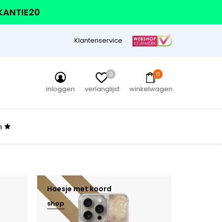
AKANTIE20
Klantenservice
0
0
inloggen
verlanglijst
winkelwagen
n
Hoesje met koord
shop