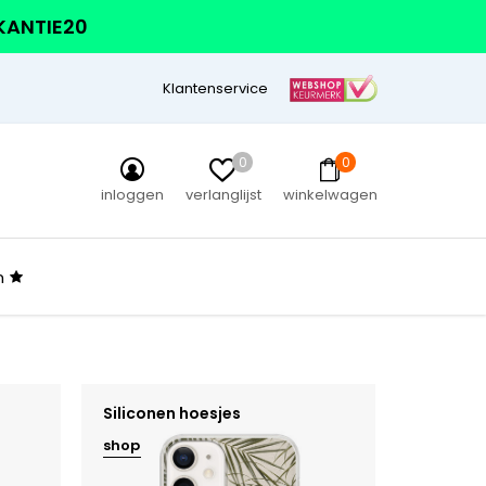
AKANTIE20
Klantenservice
0
0
inloggen
verlanglijst
winkelwagen
n
Siliconen hoesjes
shop