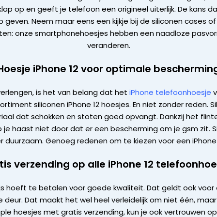
ap op en geeft je telefoon een origineel uiterlijk. De kans 
ip geven. Neem maar eens een kijkje bij de siliconen cases o
e laten: onze smartphonehoesjes hebben een naadloze pasvorm
veranderen.
Hoesje iPhone 12 voor optimale beschermin
verlengen, is het van belang dat het
iPhone telefoonhoesje
v
timent siliconen iPhone 12 hoesjes. En niet zonder reden. S
al dat schokken en stoten goed opvangt. Dankzij het flinter
je haast niet door dat er een bescherming om je gsm zit. Si
der duurzaam. Genoeg redenen om te kiezen voor een iPhone
tis verzending op alle iPhone 12 telefoonhoe
ijs hoeft te betalen voor goede kwaliteit. Dat geldt ook voor 
e deur. Dat maakt het wel heel verleidelijk om niet één, ma
ple hoesjes met gratis verzending, kun je ook vertrouwen op