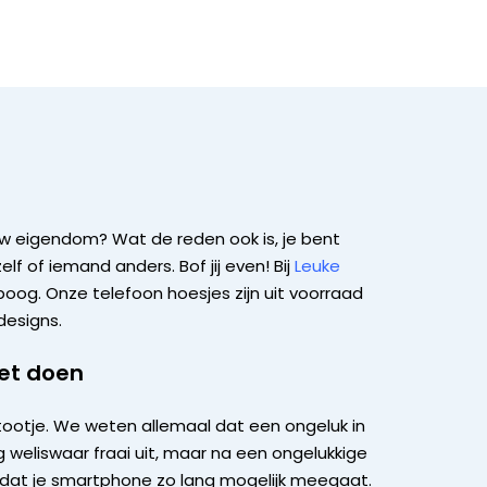
uw eigendom? Wat de reden ook is, je bent
f of iemand anders. Bof jij even! Bij
Leuke
boog. Onze telefoon hoesjes zijn uit voorraad
designs.
et doen
tootje. We weten allemaal dat een ongeluk in
g weliswaar fraai uit, maar na een ongelukkige
zodat je smartphone zo lang mogelijk meegaat.