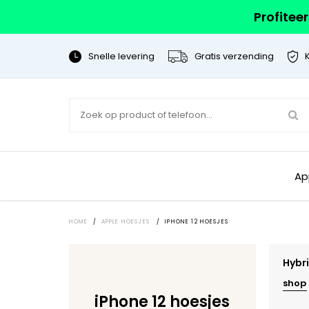
Profitee
Snelle levering
Gratis verzending
Ap
HOME
/
APPLE HOESJES
/
IPHONE 12 HOESJES
Hybr
shop
iPhone 12 hoesjes