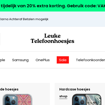
r tijdelijk van 20% extra korting. Gebruik code: V
Klarna Achteraf Betalen mogelijk
ple
Samsung
OnePlus
Sale
Telefoonkoorde
ide hoesjes
Hardcase hoesjes
shop