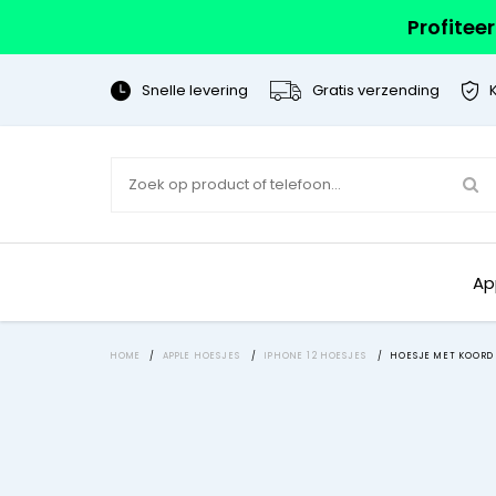
Profitee
Snelle levering
Gratis verzending
Ap
HOME
/
APPLE HOESJES
/
IPHONE 12 HOESJES
/
HOESJE MET KOORD