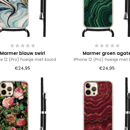
Marmer blauw swirl
Marmer groen agat
e 12 (Pro) hoesje met koord
iPhone 12 (Pro) hoesje met 
€24,95
€24,95