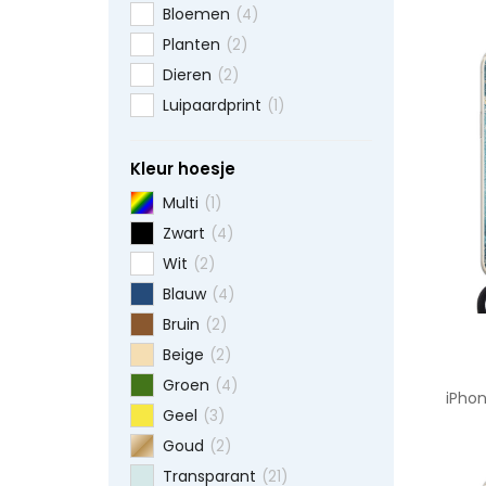
Bloemen
(4)
Planten
(2)
Dieren
(2)
Luipaardprint
(1)
Kleur hoesje
Multi
(1)
Zwart
(4)
Wit
(2)
Blauw
(4)
Bruin
(2)
Beige
(2)
Groen
(4)
iPhon
Geel
(3)
Goud
(2)
Transparant
(21)