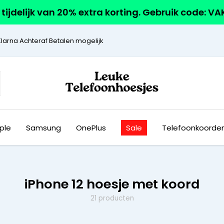
r tijdelijk van 20% extra korting. Gebruik code: V
Klarna Achteraf Betalen mogelijk
ple
Samsung
OnePlus
Sale
Telefoonkoorde
iPhone 12 hoesje met koord
21 producten