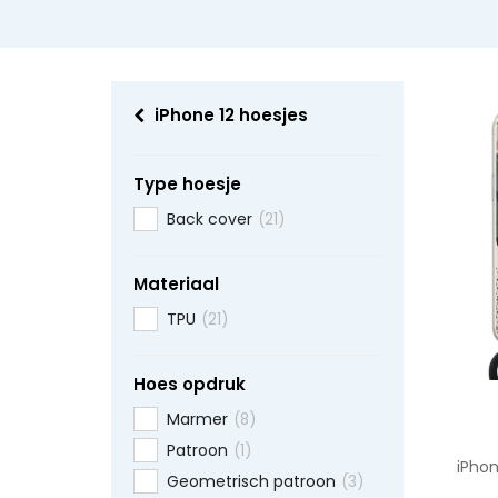
iPhone 12 hoesjes
Type hoesje
Back cover
(21)
Materiaal
TPU
(21)
Hoes opdruk
Marmer
(8)
Patroon
(1)
iPhon
Geometrisch patroon
(3)