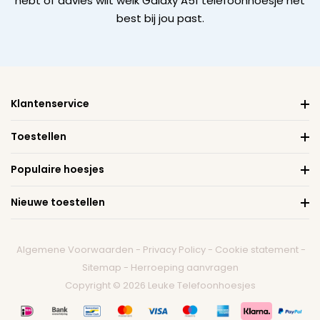
hebt of advies wilt welk Galaxy A51 telefoonhoesje het
best bij jou past.
Klantenservice
Toestellen
Populaire hoesjes
Nieuwe toestellen
Algemene Voorwaarden
-
Privacy Policy
-
Cookie statement
-
Sitemap
-
Herroeping aanvragen
Copyright © 2026 Leuke Telefoonhoesjes