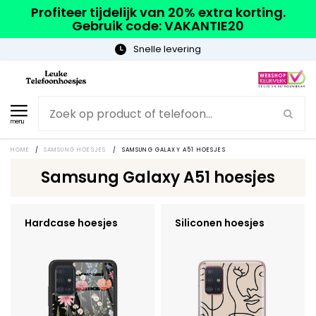
Profiteer tijdelijk van 20% extra korting.
Gebruik code: VAKANTIE20
Snelle levering
menu
HOME
/
SAMSUNG HOESJES
/
SAMSUNG GALAXY A51 HOESJES
Samsung Galaxy A51 hoesjes
Hardcase hoesjes
Siliconen hoesjes