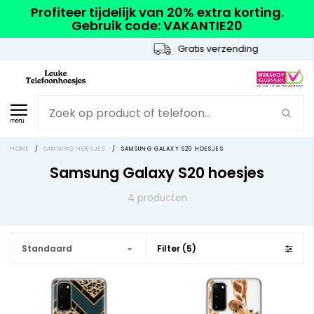
Profiteer tijdelijk van 20% extra korting.
Gebruik code: VAKANTIE20
Gratis verzending
menu
HOME
/
SAMSUNG HOESJES
/
SAMSUNG GALAXY S20 HOESJES
Samsung Galaxy S20 hoesjes
4 producten
Standaard
Filter (5)