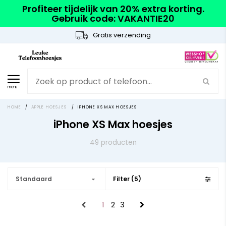
Profiteer tijdelijk van 20% extra korting.
Gebruik code: VAKANTIE20
Gratis verzending
menu
HOME
/
APPLE HOESJES
/
IPHONE XS MAX HOESJES
iPhone XS Max hoesjes
49 producten
Standaard
Filter (5)
1
2
3