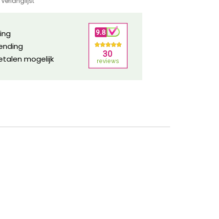
verlanglijst
ring
zending
etalen mogelijk