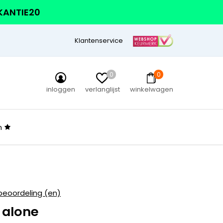
AKANTIE20
Klantenservice
0
0
inloggen
verlanglijst
winkelwagen
n
beoordeling (en)
 alone