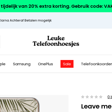
r tijdelijk van 20% extra korting. Gebruik code: V
Klarna Achteraf Betalen mogelijk
ple
Samsung
OnePlus
Sale
Telefoonkoorde
0 
Leave me