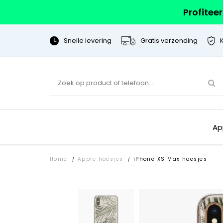
Profitee
Snelle levering
Gratis verzending
Ap
Home
Apple hoesjes
iPhone XS Max hoesjes
/
/