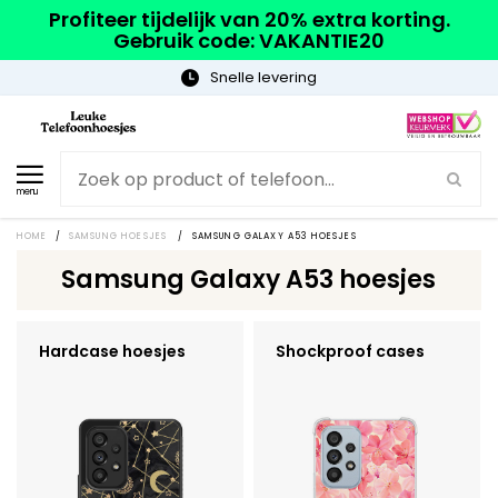
Profiteer tijdelijk van 20% extra korting.
Gebruik code: VAKANTIE20
Snelle levering
menu
HOME
/
SAMSUNG HOESJES
/
SAMSUNG GALAXY A53 HOESJES
Samsung Galaxy A53 hoesjes
Hardcase hoesjes
Shockproof cases