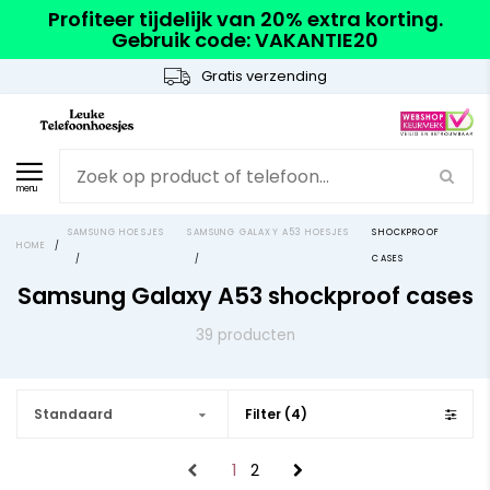
Profiteer tijdelijk van 20% extra korting.
Gebruik code: VAKANTIE20
Gratis verzending
menu
SAMSUNG HOESJES
SAMSUNG GALAXY A53 HOESJES
SHOCKPROOF
HOME
/
/
/
CASES
Samsung Galaxy A53 shockproof cases
39 producten
Standaard
Filter (4)
1
2