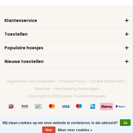
Klantenservice
Toestellen
Populaire hoesjes
Nieuwe toestellen
Algemene Voorwaarden
-
Privacy Policy
-
Cookie statement
-
Sitemap
-
Herroeping aanvragen
Copyright © 2026 Leuke Telefoonhoesjes
Wij slaan cookies op om onze website te verbeteren. Is dat akkoord?
Ja
0
Nee
Meer over cookies »