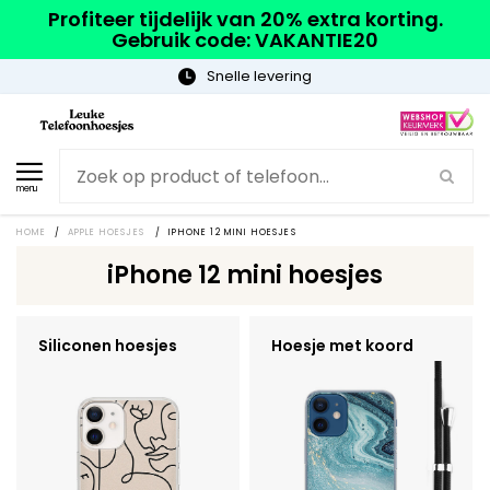
Profiteer tijdelijk van 20% extra korting.
Gebruik code: VAKANTIE20
Snelle levering
menu
HOME
/
APPLE HOESJES
/
IPHONE 12 MINI HOESJES
iPhone 12 mini hoesjes
Siliconen hoesjes
Hoesje met koord