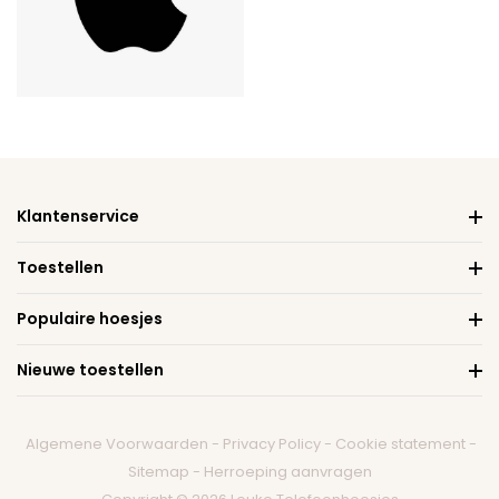
Klantenservice
Toestellen
Populaire hoesjes
Nieuwe toestellen
Algemene Voorwaarden
-
Privacy Policy
-
Cookie statement
-
Sitemap
-
Herroeping aanvragen