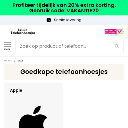
Profiteer tijdelijk van 20% extra korting.
Gebruik code: VAKANTIE20
Snelle levering
menu
HOME
/
SALE
Goedkope telefoonhoesjes
Apple