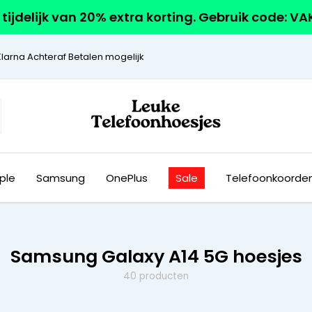
r tijdelijk van 20% extra korting. Gebruik code: V
Klarna Achteraf Betalen mogelijk
ple
Samsung
OnePlus
Sale
Telefoonkoorde
Samsung Galaxy A14 5G hoesjes
40 producten