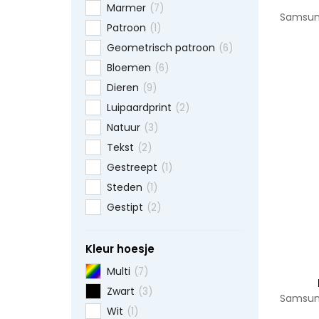
Marmer
(7)
Samsung
Patroon
(1)
Geometrisch patroon
(6)
Bloemen
(6)
Dieren
(9)
Luipaardprint
(2)
Natuur
(3)
Tekst
(2)
Gestreept
(1)
Steden
(1)
Gestipt
(2)
Kleur hoesje
Multi
(7)
Zwart
(3)
Samsung
Wit
(1)