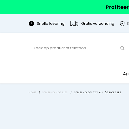
Profitee
Snelle levering
Gratis verzending
Ap
HOME
/
SAMSUNG HOESJES
/
SAMSUNG GALAXY A14 5G HOESJES