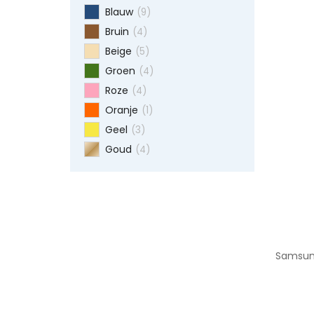
Blauw
(9)
Bruin
(4)
Beige
(5)
Groen
(4)
Roze
(4)
Oranje
(1)
Geel
(3)
Goud
(4)
Samsung