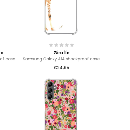
ve
Giraffe
of case
Samsung Galaxy A14 shockproof case
€24,95