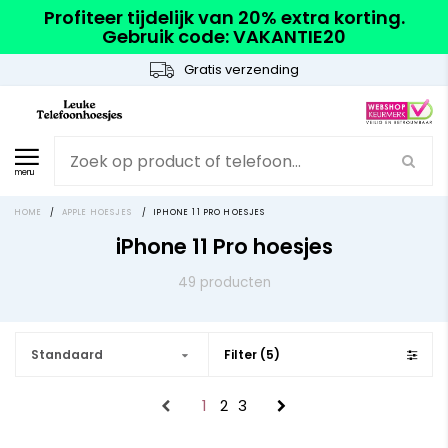
Profiteer tijdelijk van 20% extra korting.
Gebruik code: VAKANTIE20
Gratis verzending
menu
HOME
/
APPLE HOESJES
/
IPHONE 11 PRO HOESJES
iPhone 11 Pro hoesjes
49 producten
Standaard
Filter (5)
1
2
3