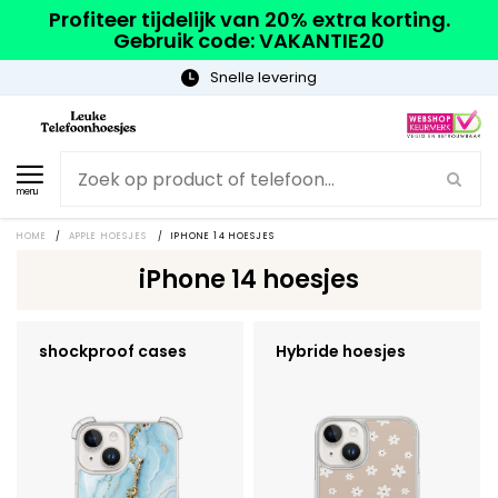
Profiteer tijdelijk van 20% extra korting.
Gebruik code: VAKANTIE20
Snelle levering
menu
HOME
/
APPLE HOESJES
/
IPHONE 14 HOESJES
iPhone 14 hoesjes
shockproof cases
Hybride hoesjes