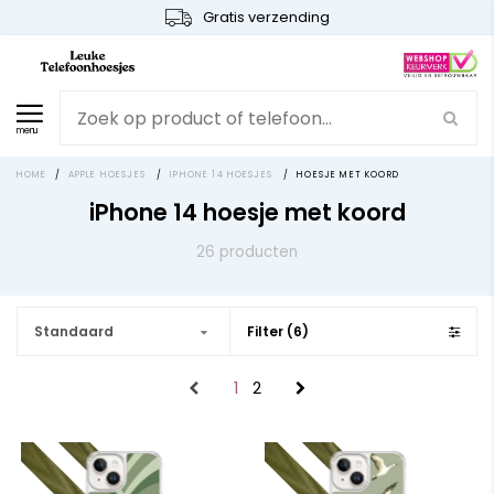
Gratis verzending
menu
HOME
/
APPLE HOESJES
/
IPHONE 14 HOESJES
/
HOESJE MET KOORD
iPhone 14 hoesje met koord
26 producten
Standaard
Filter (6)
1
2