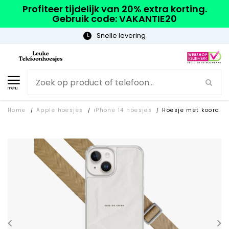
Profiteer tijdelijk van 20% extra korting.
Gebruik code: VAKANTIE20
Gratis verzending
menu
Home
Apple hoesjes
iPhone 14 hoesjes
Hoesje met koord
/
/
/