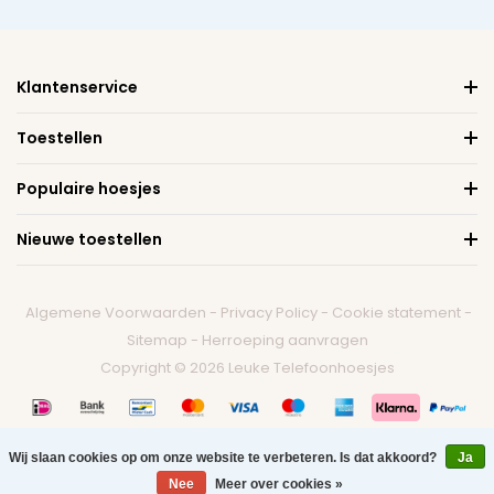
Klantenservice
Toestellen
Populaire hoesjes
Nieuwe toestellen
Algemene Voorwaarden
-
Privacy Policy
-
Cookie statement
-
Sitemap
-
Herroeping aanvragen
Copyright © 2026 Leuke Telefoonhoesjes
Wij slaan cookies op om onze website te verbeteren. Is dat akkoord?
Ja
0
Nee
Meer over cookies »