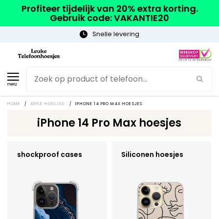
Profiteer tijdelijk van 20% extra korting.
Gebruik code: VAKANTIE20
Snelle levering
Grat
menu
HOME
/
APPLE HOESJES
/
IPHONE 14 PRO MAX HOESJES
iPhone 14 Pro Max hoesjes
shockproof cases
Siliconen hoesjes