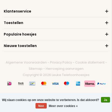
Klantenservice
Toestellen
Populaire hoesjes
Nieuwe toestellen
Algemene Voorwaarden
-
Privacy Policy
-
Cookie statement
-
Sitemap
-
Herroeping aanvragen
Copyright © 2026 Leuke Telefoonhoesjes
Wij slaan cookies op om onze website te verbeteren. Is dat akkoord?
Ja
0
Nee
Meer over cookies »
Menu
Zoeken
Contact
Winkelwagen