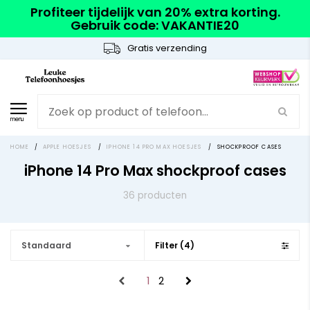
Profiteer tijdelijk van 20% extra korting.
Gebruik code: VAKANTIE20
Gratis verzending
menu
HOME
/
APPLE HOESJES
/
IPHONE 14 PRO MAX HOESJES
/
SHOCKPROOF CASES
iPhone 14 Pro Max shockproof cases
36 producten
Standaard
Filter (4)
1
2