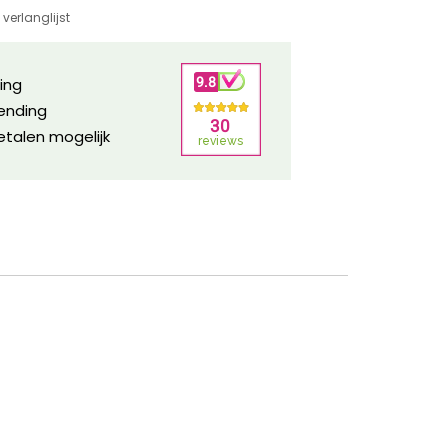
verlanglijst
ring
zending
etalen mogelijk