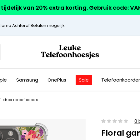
r tijdelijk van 20% extra korting. Gebruik code: V
Klarna Achteraf Betalen mogelijk
ple
Samsung
OnePlus
Sale
Telefoonkoorde
shockproof cases
/
0 
Floral ga