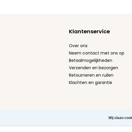
Klantenservice
Over ons
Neem contact met ons op
Betaalmogelijkheden
Verzenden en bezorgen
Retourneren en ruilen
Klachten en garantie
Algemene Voorwaarden
-
Privacy Policy
-
Cookie st
Wij slaan coo
Herroeping aanvragen
Copyright © 2026 Leuke Tel