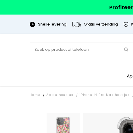
Profitee
Snelle levering
Gratis verzending
Ap
Home
Apple hoesjes
iPhone 14 Pro Max hoesjes
/
/