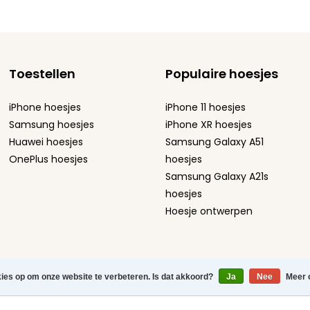
Toestellen
Populaire hoesjes
iPhone hoesjes
iPhone 11 hoesjes
Samsung hoesjes
iPhone XR hoesjes
Huawei hoesjes
Samsung Galaxy A51
OnePlus hoesjes
hoesjes
Samsung Galaxy A21s
hoesjes
Hoesje ontwerpen
atement
-
Sitemap
-
kies op om onze website te verbeteren. Is dat akkoord?
Ja
Nee
Meer 
efoonhoesjes