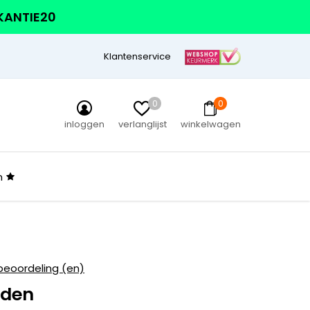
AKANTIE20
Klantenservice
0
0
inloggen
verlanglijst
winkelwagen
n
beoordeling (en)
rden