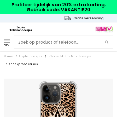
Profiteer tijdelijk van 20% extra korting.
Gebruik code: VAKANTIE20
Gratis verzending
menu
Home
Apple hoesjes
iPhone 14 Pro Max hoesjes
/
/
shockproof cases
/