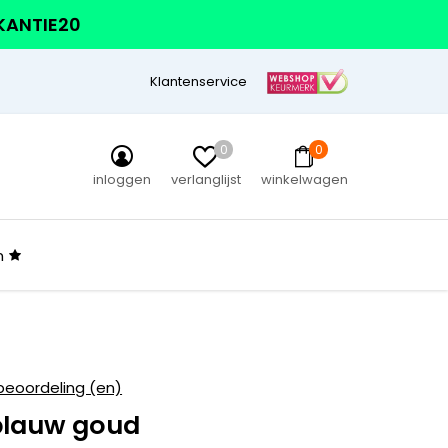
AKANTIE20
Klantenservice
0
0
inloggen
verlanglijst
winkelwagen
n
beoordeling (en)
blauw goud