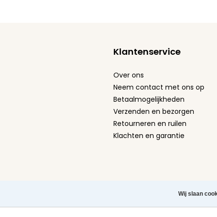
Klantenservice
Over ons
Neem contact met ons op
Betaalmogelijkheden
Verzenden en bezorgen
Retourneren en ruilen
Klachten en garantie
Algemene Voorwaarden
-
Privacy Policy
-
Cookie st
Wij slaan coo
Herroeping aanvragen
Copyright © 2026 Leuke Tel