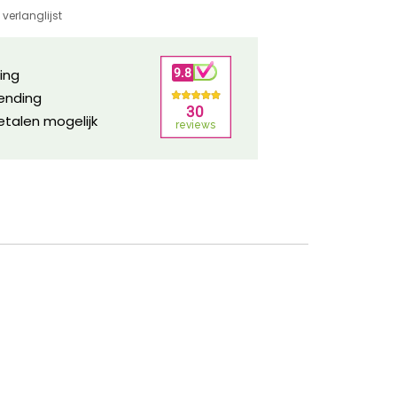
verlanglijst
ring
zending
etalen mogelijk