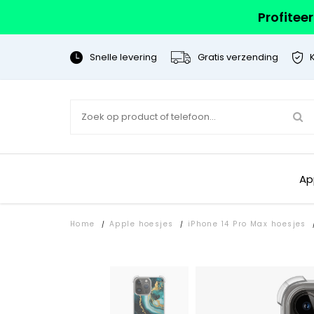
Profitee
Snelle levering
Gratis verzending
Ap
Home
Apple hoesjes
iPhone 14 Pro Max hoesjes
/
/