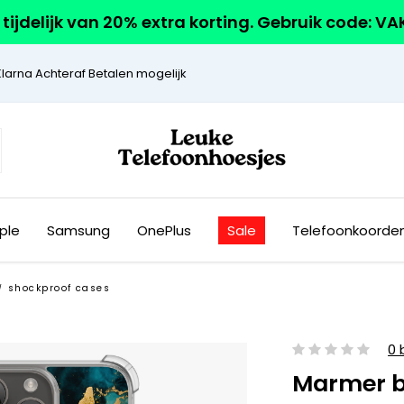
r tijdelijk van 20% extra korting. Gebruik code: V
Klarna Achteraf Betalen mogelijk
ple
Samsung
OnePlus
Sale
Telefoonkoorde
shockproof cases
/
0 
Marmer 