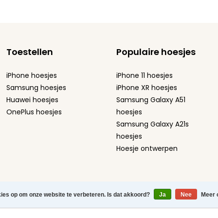
Toestellen
Populaire hoesjes
iPhone hoesjes
iPhone 11 hoesjes
Samsung hoesjes
iPhone XR hoesjes
Huawei hoesjes
Samsung Galaxy A51
OnePlus hoesjes
hoesjes
Samsung Galaxy A21s
hoesjes
Hoesje ontwerpen
atement
-
Sitemap
-
kies op om onze website te verbeteren. Is dat akkoord?
Ja
Nee
Meer 
efoonhoesjes