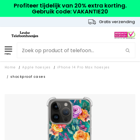
Profiteer tijdelijk van 20% extra korting.
Gebruik code: VAKANTIE20
Gratis verzending
menu
Home
Apple hoesjes
iPhone 14 Pro Max hoesjes
/
/
shockproof cases
/