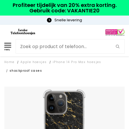
Profiteer tijdelijk van 20% extra korting.
Gebruik code: VAKANTIE20
Gratis verzending
menu
Home
Apple hoesjes
iPhone 14 Pro Max hoesjes
/
/
shockproof cases
/