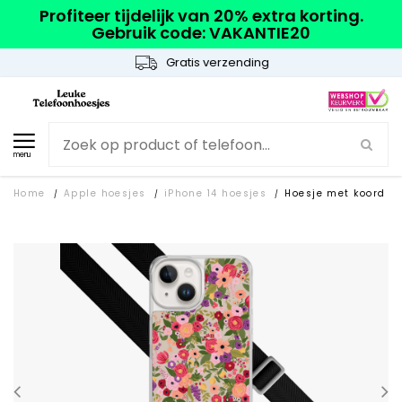
Profiteer tijdelijk van 20% extra korting.
Gebruik code: VAKANTIE20
Gratis verzending
menu
Home
Apple hoesjes
iPhone 14 hoesjes
Hoesje met koord
/
/
/