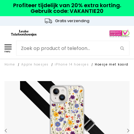
Profiteer tijdelijk van 20% extra korting.
Gebruik code: VAKANTIE20
Gratis verzending
menu
Home
Apple hoesjes
iPhone 14 hoesjes
Hoesje met koord
/
/
/