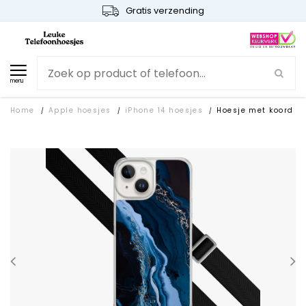
Gratis verzending
menu
Home
Apple hoesjes
iPhone 14 hoesjes
Hoesje met koord
/
/
/