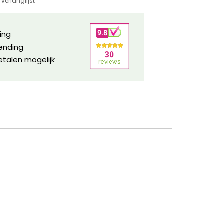
verlanglijst
ring
zending
etalen mogelijk