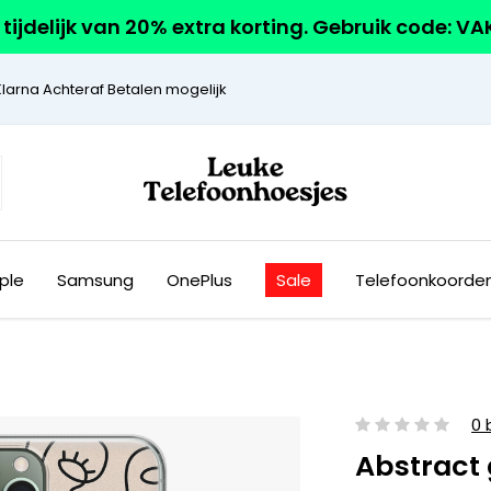
r tijdelijk van 20% extra korting. Gebruik code: V
Klarna Achteraf Betalen mogelijk
ple
Samsung
OnePlus
Sale
Telefoonkoorde
0 
Abstract 