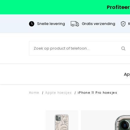
Profitee
Snelle levering
Gratis verzending
Ap
Home
Apple hoesjes
iPhone 11 Pro hoesjes
/
/