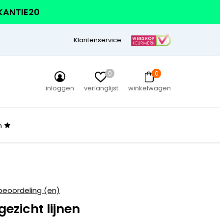
AKANTIE20
Klantenservice
0
0
inloggen
verlanglijst
winkelwagen
n
beoordeling (en)
gezicht lijnen