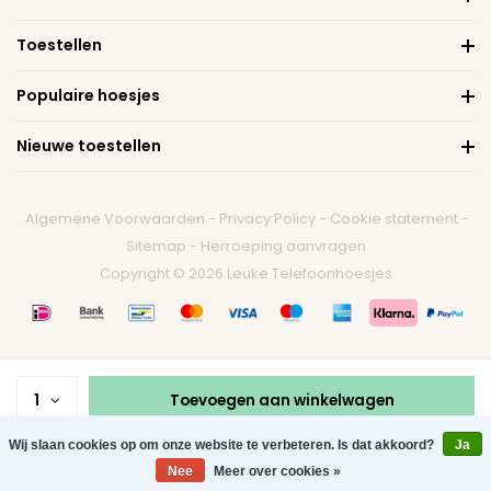
Toestellen
Populaire hoesjes
Nieuwe toestellen
Algemene Voorwaarden
-
Privacy Policy
-
Cookie statement
-
Sitemap
-
Herroeping aanvragen
Copyright © 2026 Leuke Telefoonhoesjes
1
Toevoegen aan winkelwagen
Wij slaan cookies op om onze website te verbeteren. Is dat akkoord?
Ja
0
Nee
Meer over cookies »
Menu
Zoeken
Contact
Winkelwagen