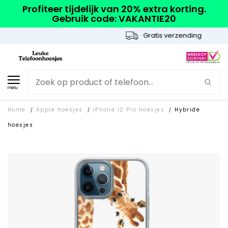
Profiteer tijdelijk van 20% extra korting.
Gebruik code: VAKANTIE20
Gratis verzending
menu
Home
Apple hoesjes
iPhone 12 Pro hoesjes
Hybride
/
/
/
hoesjes