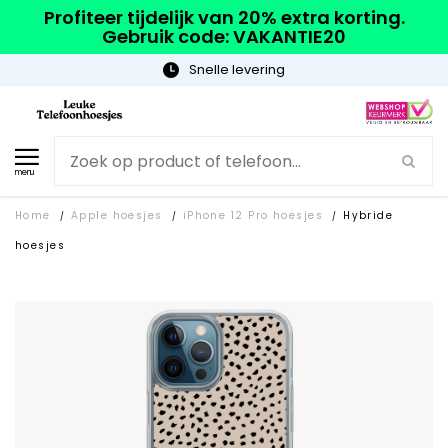
Profiteer tijdelijk van 20% extra korting.
Gebruik code: VAKANTIE20
Snelle levering
menu
Home
Apple hoesjes
iPhone 12 Pro hoesjes
Hybride
/
/
/
hoesjes