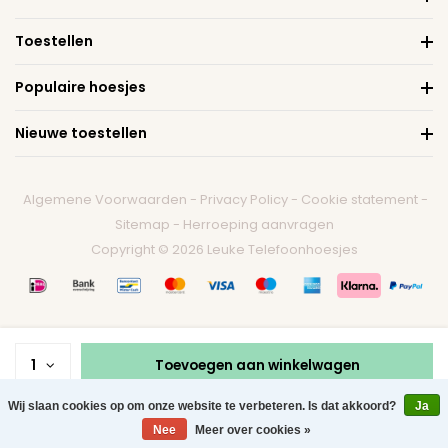
Toestellen
Populaire hoesjes
Nieuwe toestellen
Algemene Voorwaarden
-
Privacy Policy
-
Cookie statement
-
Sitemap
-
Herroeping aanvragen
Copyright © 2026 Leuke Telefoonhoesjes
1
Toevoegen aan winkelwagen
Wij slaan cookies op om onze website te verbeteren. Is dat akkoord?
Ja
0
Nee
Meer over cookies »
Menu
Zoeken
Contact
Winkelwagen