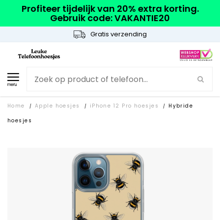
Profiteer tijdelijk van 20% extra korting.
Gebruik code: VAKANTIE20
Gratis verzending
menu
Home
Apple hoesjes
iPhone 12 Pro hoesjes
Hybride
/
/
/
hoesjes