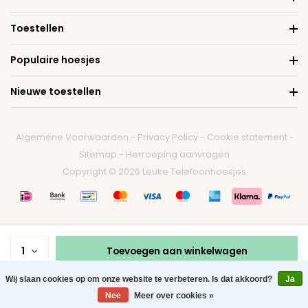
Toestellen
Populaire hoesjes
Nieuwe toestellen
Algemene Voorwaarden
-
Privacy Policy
-
Cookie statement
-
Sitemap
-
Herroeping aanvragen
Copyright © 2026 Leuke Telefoonhoesjes
1
Toevoegen aan winkelwagen
Wij slaan cookies op om onze website te verbeteren. Is dat akkoord?
Ja
0
Nee
Meer over cookies »
Menu
Zoeken
Contact
Winkelwagen