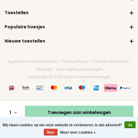
Toestellen
Populaire hoesjes
Nieuwe toestellen
Algemene Voorwaarden
-
Privacy Policy
-
Cookie statement
-
Sitemap
-
Herroeping aanvragen
Copyright © 2026 Leuke Telefoonhoesjes
1
Toevoegen aan winkelwagen
Wij slaan cookies op om onze website te verbeteren. Is dat akkoord?
Ja
0
Nee
Meer over cookies »
Menu
Zoeken
Contact
Winkelwagen