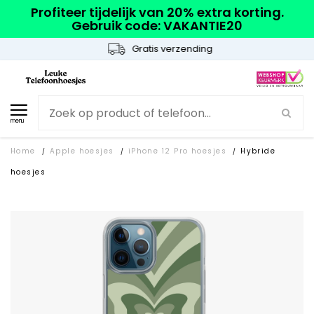
Profiteer tijdelijk van 20% extra korting.
Gebruik code: VAKANTIE20
Gratis verzending
menu
Home
Apple hoesjes
iPhone 12 Pro hoesjes
Hybride
/
/
/
hoesjes