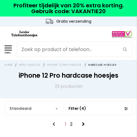
Profiteer tijdelijk van 20% extra korting.
Gebruik code: VAKANTIE20
Gratis verzending
menu
HOME
/
APPLE HOESJES
/
IPHONE 12 PRO HOESJES
/
HARDCASE HOESJES
iPhone 12 Pro hardcase hoesjes
29 producten
Standaard
Filter (4)
1
2