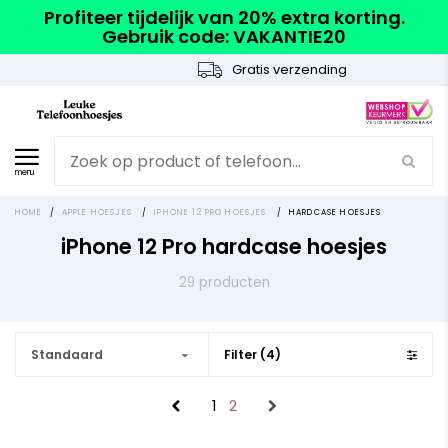
Profiteer tijdelijk van 20% extra korting.
Gebruik code: VAKANTIE20
Gratis verzending
menu
HOME
/
APPLE HOESJES
/
IPHONE 12 PRO HOESJES
/
HARDCASE HOESJES
iPhone 12 Pro hardcase hoesjes
29 producten
Standaard
Filter (4)
1
2