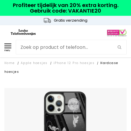
Profiteer tijdelijk van 20% extra korting.
Gebruik code: VAKANTIE20
Gratis verzending
menu
Home
Apple hoesjes
iPhone 12 Pro hoesjes
Hardcase
/
/
/
hoesjes