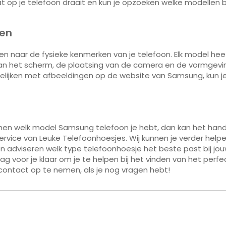
dat op je telefoon draait en kun je opzoeken welke modellen b
ken
ijken naar de fysieke kenmerken van je telefoon. Elk model hee
van het scherm, de plaatsing van de camera en de vormgevi
elijken met afbeeldingen op de website van Samsung, kun j
men welk model Samsung telefoon je hebt, dan kan het hand
rvice van Leuke Telefoonhoesjes. Wij kunnen je verder help
en adviseren welk type telefoonhoesje het beste past bij jo
g voor je klaar om je te helpen bij het vinden van het perfe
 contact op te nemen, als je nog vragen hebt!