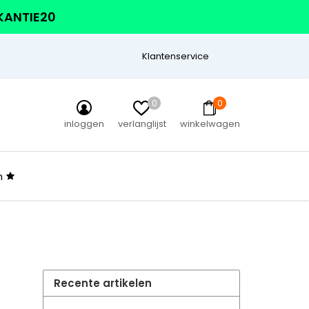
AKANTIE20
Klantenservice
0
0
inloggen
verlanglijst
winkelwagen
n
Recente artikelen