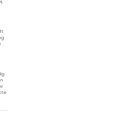
ij
ft
ng
e
ig
en
uw
cte