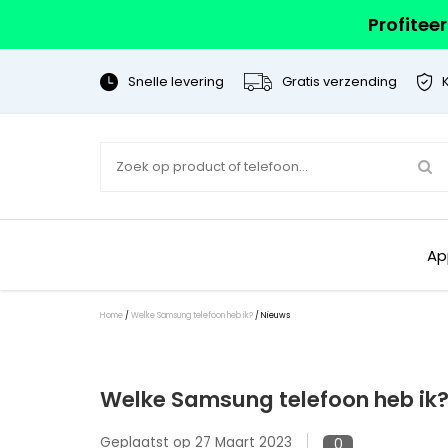
Profitee
Snelle levering
Gratis verzending
Ap
Home
/
Welke Samsung telefoon heb ik?
/
Nieuws
Welke Samsung telefoon heb ik
Geplaatst op
27 Maart 2023
0