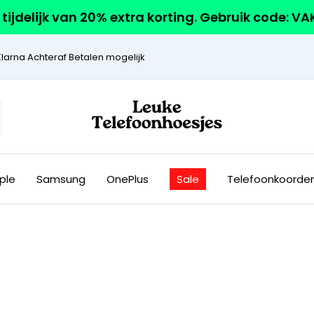
r tijdelijk van 20% extra korting. Gebruik code: V
Klarna Achteraf Betalen mogelijk
ple
Samsung
OnePlus
Sale
Telefoonkoorde
?