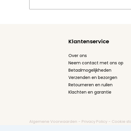
Klantenservice
Over ons
Neem contact met ons op
Betaalmogelijkheden
Verzenden en bezorgen
Retourneren en ruilen
Klachten en garantie
Algemene Voorwaarden
-
Privacy Policy
-
Cookie st
Herroeping aanvragen
Copyright © 2026 Leuke Tel