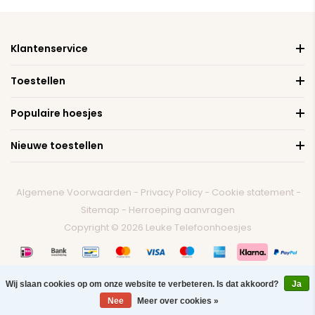
Klantenservice
Toestellen
Populaire hoesjes
Nieuwe toestellen
Algemene Voorwaarden
-
Privacy Policy
-
Cookie statement
-
Sitemap
-
Herroeping aanvragen
Copyright © 2026 Leuke Telefoonhoesjes
Wij slaan cookies op om onze website te verbeteren. Is dat akkoord?
Ja
0
Nee
Meer over cookies »
Menu
Zoeken
Contact
Winkelwagen