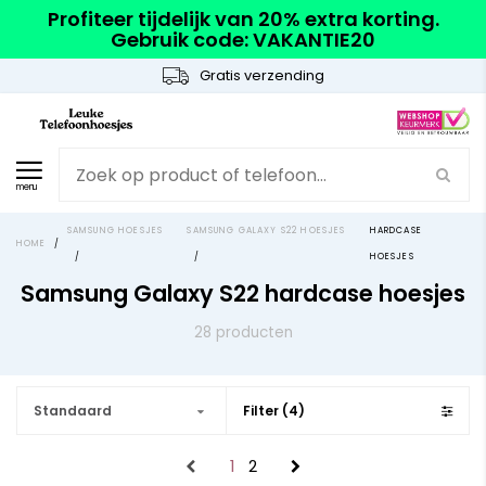
Profiteer tijdelijk van 20% extra korting.
Gebruik code: VAKANTIE20
Gratis verzending
menu
SAMSUNG HOESJES
SAMSUNG GALAXY S22 HOESJES
HARDCASE
HOME
/
/
/
HOESJES
Samsung Galaxy S22 hardcase hoesjes
28 producten
Standaard
Filter (4)
1
2