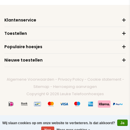
Klantenservice
Toestellen
Populaire hoesjes
Nieuwe toestellen
Algemene Voorwaarden
-
Privacy Policy
-
Cookie statement
-
Sitemap
-
Herroeping aanvragen
Copyright © 2026 Leuke Telefoonhoesjes
Wij slaan cookies op om onze website te verbeteren. Is dat akkoord?
Ja
0