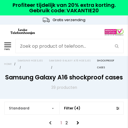
Profiteer tijdelijk van 20% extra korting.
Gebruik code: VAKANTIE20
Gratis verzending
menu
SAMSUNG HOESJES
SAMSUNG GALAXY A16 HOESJES
SHOCKPROOF
HOME
/
/
/
CASES
Samsung Galaxy A16 shockproof cases
39 producten
Standaard
Filter (4)
1
2