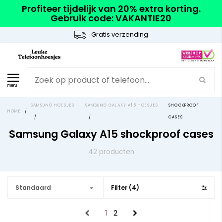
Profiteer tijdelijk van 20% extra korting.
Gebruik code: VAKANTIE20
Gratis verzending
menu
SAMSUNG HOESJES
SAMSUNG GALAXY A15 HOESJES
SHOCKPROOF
HOME
/
/
/
CASES
Samsung Galaxy A15 shockproof cases
42 producten
Standaard
Filter (4)
1
2