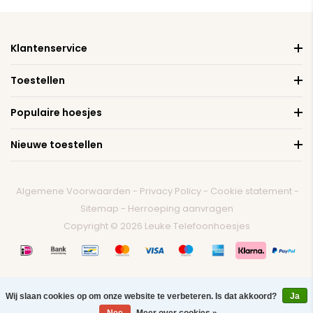
Klantenservice
Toestellen
Populaire hoesjes
Nieuwe toestellen
Algemene Voorwaarden
-
Privacy Policy
-
Cookie statement
-
Sitemap
-
Herroeping aanvragen
Copyright © 2026 Leuke Telefoonhoesjes
Wij slaan cookies op om onze website te verbeteren. Is dat akkoord?
Ja
0