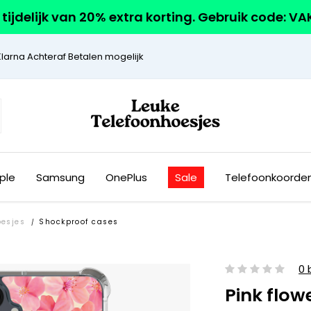
r tijdelijk van 20% extra korting. Gebruik code: V
Klarna Achteraf Betalen mogelijk
ple
Samsung
OnePlus
Sale
Telefoonkoorde
esjes
Shockproof cases
/
0 
Pink flow