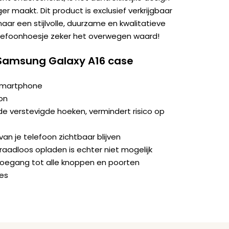
r maakt. Dit product is exclusief verkrijgbaar
naar een stijlvolle, duurzame en kwalitatieve
elefoonhoesje zeker het overwegen waard!
 Samsung Galaxy A16 case
 smartphone
on
e verstevigde hoeken, vermindert risico op
an je telefoon zichtbaar blijven
aadloos opladen is echter niet mogelijk
toegang tot alle knoppen en poorten
jes