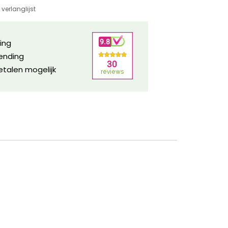
verlanglijst
ring
zending
etalen mogelijk