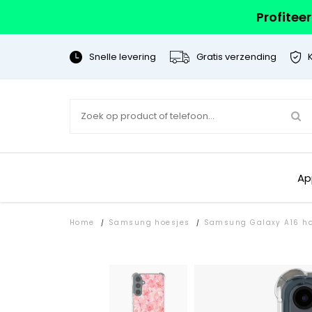
Profitee
Snelle levering
Gratis verzending
Ap
Home
Samsung hoesjes
Samsung Galaxy A16 ho
/
/