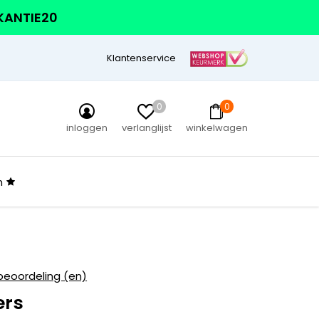
AKANTIE20
Klantenservice
0
0
inloggen
verlanglijst
winkelwagen
n
beoordeling (en)
ers