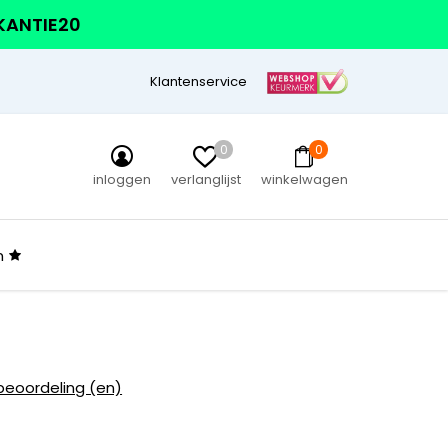
AKANTIE20
Klantenservice
0
0
inloggen
verlanglijst
winkelwagen
n
beoordeling (en)