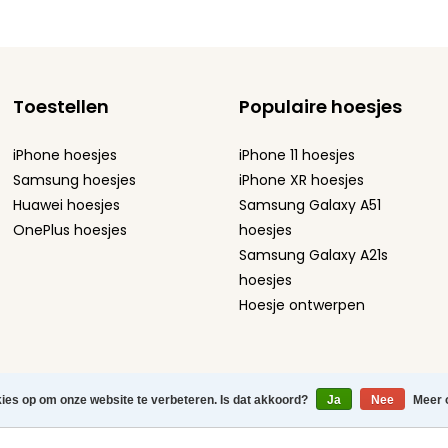
Toestellen
Populaire hoesjes
iPhone hoesjes
iPhone 11 hoesjes
Samsung hoesjes
iPhone XR hoesjes
Huawei hoesjes
Samsung Galaxy A51
OnePlus hoesjes
hoesjes
Samsung Galaxy A21s
hoesjes
Hoesje ontwerpen
atement
-
Sitemap
-
kies op om onze website te verbeteren. Is dat akkoord?
Ja
Nee
Meer 
efoonhoesjes