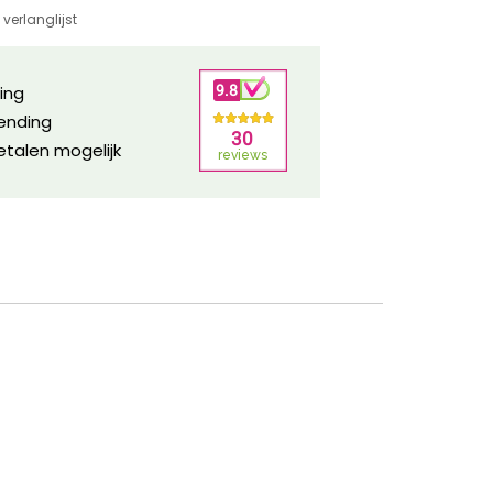
verlanglijst
ring
zending
etalen mogelijk