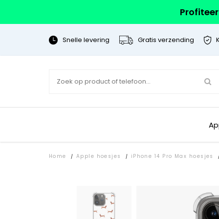
Profitee
Snelle levering
Gratis verzending
Ap
Home
Apple hoesjes
iPhone 14 Pro Max hoesjes
/
/