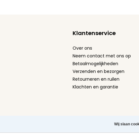
Klantenservice
Over ons
Neem contact met ons op
Betaalmogelijkheden
Verzenden en bezorgen
Retourneren en ruilen
Klachten en garantie
Algemene Voorwaarden
-
Privacy Policy
-
Cookie st
Wij slaan coo
Herroeping aanvragen
Copyright © 2026 Leuke Tel