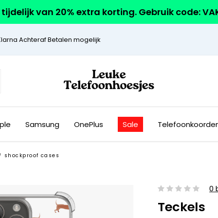
r tijdelijk van 20% extra korting. Gebruik code: V
Klarna Achteraf Betalen mogelijk
ple
Samsung
OnePlus
Sale
Telefoonkoorde
shockproof cases
/
0 
Teckels