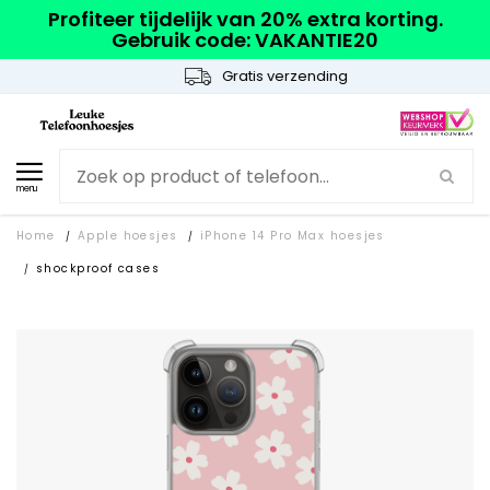
Profiteer tijdelijk van 20% extra korting.
Gebruik code: VAKANTIE20
Gratis verzending
menu
Home
Apple hoesjes
iPhone 14 Pro Max hoesjes
/
/
shockproof cases
/