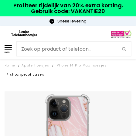
Profiteer tijdelijk van 20% extra korting.
Gebruik code: VAKANTIE20
Gratis verzending
menu
Home
Apple hoesjes
iPhone 14 Pro Max hoesjes
/
/
shockproof cases
/