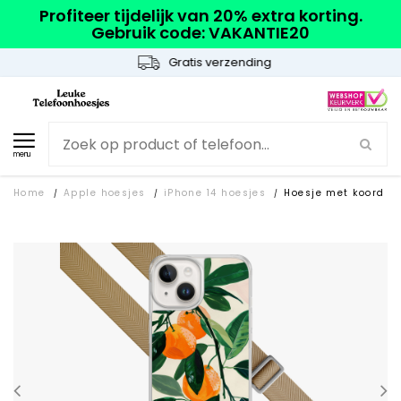
Profiteer tijdelijk van 20% extra korting.
Gebruik code: VAKANTIE20
Gratis verzending
menu
Home
Apple hoesjes
iPhone 14 hoesjes
Hoesje met koord
/
/
/