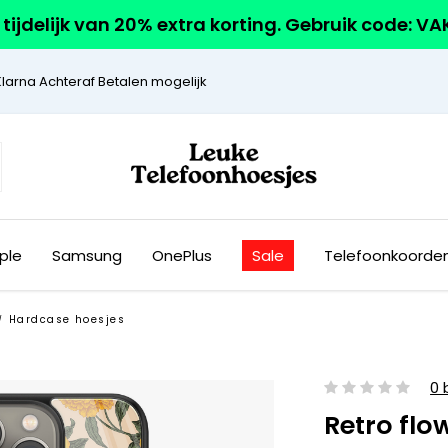
r tijdelijk van 20% extra korting. Gebruik code: V
Klarna Achteraf Betalen mogelijk
ple
Samsung
OnePlus
Sale
Telefoonkoorde
Hardcase hoesjes
/
0 
Retro flo