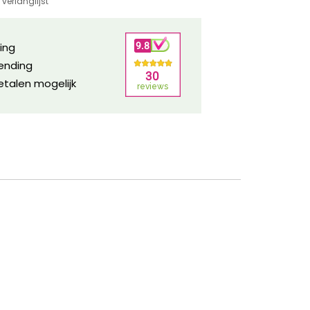
verlanglijst
ring
zending
etalen mogelijk