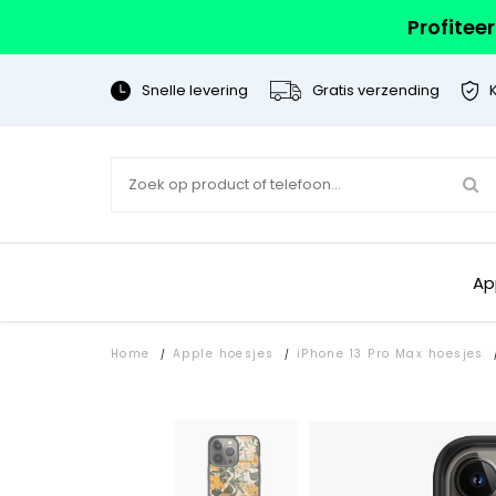
Profitee
Snelle levering
Gratis verzending
Ap
Home
Apple hoesjes
iPhone 13 Pro Max hoesjes
/
/