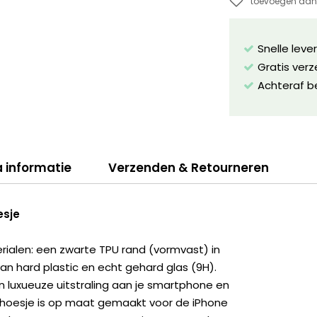
toevoegen aan 
Snelle leve
Gratis ver
Achteraf b
a informatie
Verzenden & Retourneren
esje
erialen: een zwarte TPU rand (vormvast) in
 hard plastic en echt gehard glas (9H).
n luxueuze uitstraling aan je smartphone en
 hoesje is op maat gemaakt voor de iPhone