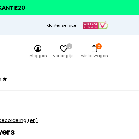
AKANTIE20
Klantenservice
0
0
inloggen
verlanglijst
winkelwagen
n
beoordeling (en)
wers