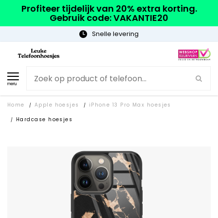
Profiteer tijdelijk van 20% extra korting.
Gebruik code: VAKANTIE20
Snelle levering
Grat
menu
Home
Apple hoesjes
iPhone 13 Pro Max hoesjes
/
/
Hardcase hoesjes
/